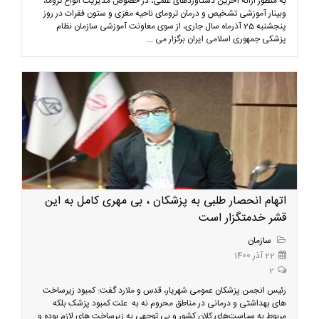
به منظور ارائه آخرین دستاوردهای علمی، در خصوص مدیریت انواع تروما،
وبینار آموزشی تشخیص و درمان ترومای ناحیه مغزی و ستون فقرات در روز
پنجشنبه 25 آذرماه سال جاری، از سوی معاونت آموزشی سازمان نظام
پزشکی جمهوری اسلامی ایران برگزار می‌ ...
اتهام انحصار طلبی به پزشکان ، بی مهری کامل به این
قشر خدمتگزار است
سازمان
22 آذر 1400
2
رئیس انجمن پزشکان عمومی شهریار، قدس و ملارد گفت: کمبود زیرساخت
های بهداشتی و درمانی در مناطق محروم نه به علت کمبود پزشک بلکه
مربوط به سیاست‌های کلان کشور و بی توجهی به زیرساخت های لازم بوده و