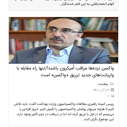
اتهام انحصارطلبی به این قشر خدمتگزار...
واکسن نزده‌ها مراقب اُمیکرون باشند!/تنها راه مقابله با
واریانت‌های جدید تزریق «واکسن» است
سلامت
22 آذر 1400
0
رییس کمیته راهبری مطالعات واکسیناسیون وزارت بهداشت گفت: باید تلاش
کنیم تا هرچه سریع‌تر پوشش واکسیناسیون را تکمیل کنیم. امروز افرادی را
می‌بینیم که دز اول را تزریق کرده اند اما در دریافت دز دوم تأخیر وجود دارد،
این موضوع نگران کنند...