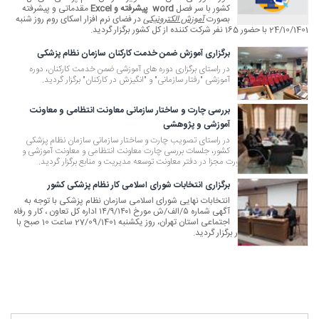
کشور با سر فصل
word
پیشرفته و
Excel
مقدماتی و پیشرفته
بصورت
آموزش الکترونیکی
در فضای نرم افزار اسکای روم روز شنبه
24/10/1401 با حضور 165 نفر شرکت کننده از کل کشور برگزار گردید.
برگزاری آموزش ضمن خدمت کارکنان سازمان نظام پزشکی
در راستای برگزاری دوره های آموزشی ضمن خدمت کارکنان، دوره
آموزشی "رفتار سازمانی" و "انگیزش در کارکنان" برگزار گردید.
بررسی چارت و ساختار سازمانی معاونت انتظامی و معاونت
آموزشی و پژوهشی
در راستای تصویب چارت و ساختار سازمانی سازمان نظام پزشکی
کشور، جلسات بررسی چارت معاونت انتظامی و معاونت آموزشی و
پژوهشی سازمان به صورت مجزا در دفتر معاونت توسعه مدیریت و منابع برگزار گردید.
برگزاری انتخابات شورای اسلامی کار نظام پزشکی کشور
انتخابات نهایی شورای اسلامی سازمان نظام پزشکی با توجه به
آگهی شماره ۵/الف/ش مورخ ۱۴/۹/۱۴۰۱ اداره کل تعاون ، کار و رفاه
اجتماعی استان تهران، روز یکشنبه 27/09/1401 ساعت 10 صبح با
حضور نماینده اداره کار برگزار گردید.