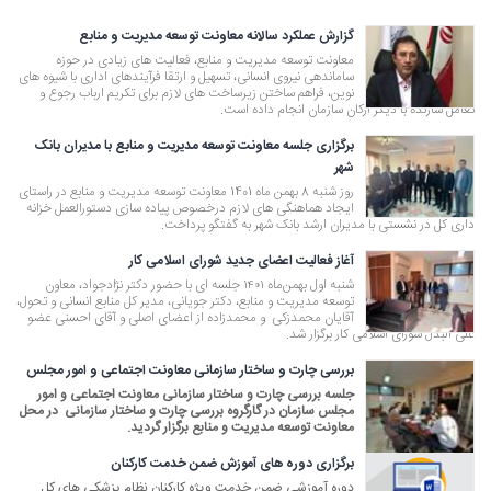
گزارش عملکرد سالانه معاونت توسعه مدیریت و منابع
معاونت توسعه مدیریت و منابع، فعالیت های زیادی در حوزه
ساماندهی نیروی انسانی، تسهیل و ارتقا فرآیندهای اداری با شیوه های
نوین، فراهم ساختن زیرساخت های لازم برای تکریم ارباب رجوع و
تعامل سازنده با دیگر ارکان سازمان انجام داده است.
برگزاری جلسه معاونت توسعه مدیریت و منابع با مدیران بانک
شهر
روز شنبه 8 بهمن ماه 1401 معاونت توسعه مدیریت و منابع در راستای
ایجاد هماهنگی های لازم درخصوص پیاده سازی دستورالعمل خزانه
داری کل در نشستی با مدیران ارشد بانک شهر به گفتگو پرداخت.
آغاز فعالیت اعضای جدید شورای اسلامی کار
شنبه اول بهمن‌ماه ۱۴۰۱ ‎جلسه ای با حضور دکتر نژادجواد، معاون
توسعه مدیریت و منابع، دکتر جویانی، مدیر کل منابع انسانی و تحول،
آقایان محمدزکی و محمدزاده از اعضای اصلی و آقای احسنی عضو
علی البدل شورای اسلامی کار برگزار شد.
بررسی چارت و ساختار سازمانی معاونت اجتماعی و امور مجلس
جلسه بررسی چارت و ساختار سازمانی معاونت اجتماعی و امور
مجلس سازمان در گارگروه بررسی چارت و ساختار سازمانی در محل
معاونت توسعه مدیریت و منابع برگزار گردید.
برگزاری دوره های آموزش ضمن خدمت کارکنان
دوره آموزشی ضمن خدمت ویژه کارکنان نظام پزشکی های کل