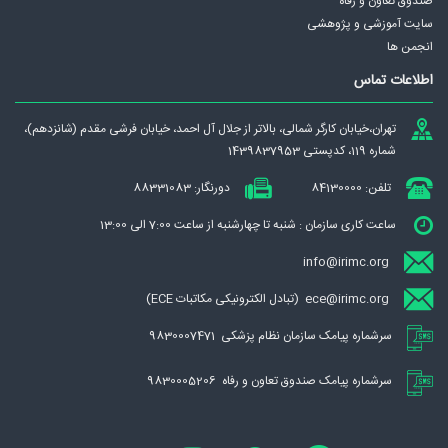
صندوق تعاون و رفاه
سایت آموزشی و پژوهشی
مدیریت ثبت نام
انجمن ها
مدیریت تدارکات
اطلاعات تماس
دبيرخانه ستاد حوادث غيرمترقبه
تهران،‌خيابان كارگر شمالی، بالاتر از جلال آل احمد، خيابان فرشی مقدم (شانزدهم)،
شماره 119، کدپستی 1439837953
تلفن: 84130000
دورنگار: 88331083
ساعت کاری سازمان : شنبه تا چهارشنبه از ساعت 7:00 الی 13:00
info@irimc.org
ece@irimc.org (تبادل الکترونیکی مکاتبات ECE)
سرشماره پیامک سازمان نظام پزشکی 9830007471
سرشماره پیامک صندوق تعاون و رفاه 9830005206