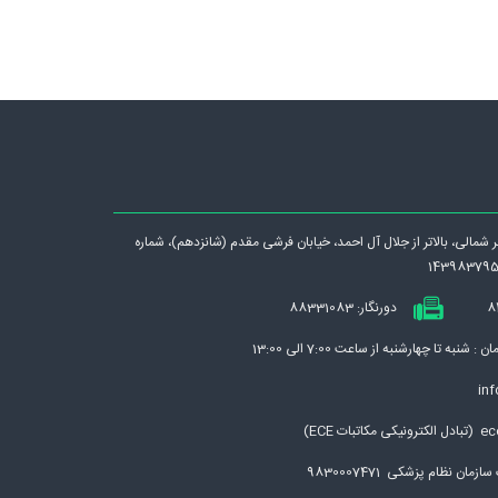
رگر شمالی، بالاتر از جلال آل احمد، خيابان فرشی مقدم (شانزدهم)، شماره
دورنگار: 88331083
نبه تا چهارشنبه از ساعت 7:00 الی 13:00
inf
بات ECE)
مان نظام پزشکی 9830007471