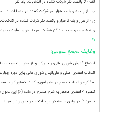
الف - تا پانصد نفر شركت کننده در انتخابات، يك نفر
ب - از پانصد و يك تا هزار نفر شركت کننده در انتخابات، دو نفر
ج - از هزار و يك تا هزار و پانصد نفر شركت کننده در انتخابات،
و به همین ترتیب تا حداکثر هشت نفر به عنوان نماینده حوز
وظايف مجمع عمومی:
استماع گزارش شورای عالی، رييس‌كل و بازرسان و تصويب سيا
انتخاب اعضای اصلی و علی‌البدل شورای عالی برای دوره چهارساله
مذاكره و اتخاذ تصميم در ساير اموری كه در دستور كار جلسه ق
تبصره 1- اعضای مجمع به شرح مندرج در ماده (6) اين قانون به مدت چهار سال انتخاب می‌شوند و آيين‌نامه داخلی مجمع به پيشنهاد شورای عالی به تصويب مجمع خواهد رسيد.
تبصره 2- در اولين جلسه در مورد انتخاب رييس و دو نفر نايب‌رييس و يك نفر منشی مجمع براساس آيين‌نامه‌ای كه با پيشنهاد شورای عالی به تصويب مجمع می‌رسد اتخاذ تصميم می‌گردد.