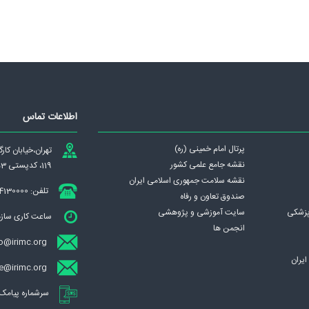
اطلاعات تماس
پرتال امام خمینی (ره)
تهران،‌خيابان كا
نقشه جامع علمی كشور
119، کدپستی 1439837953
نقشه سلامت جمهوری اسلامی ايران
تلفن: 84130000
صندوق تعاون و رفاه
پزشکی
سایت آموزشی و پژوهشی
ساعت کاری سازمان : ش
انجمن ها
o@irimc.org
يران
ece@irimc.org (تبادل الکترونیکی مکات
سرشماره پیامک ساز