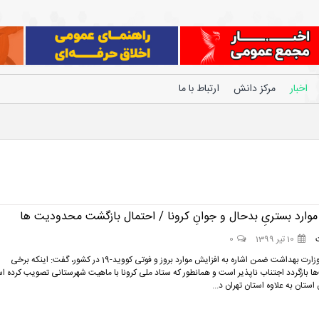
اخبار
مرکز دانش
ارتباط با ما
وارد بستریِ بدحال و جوانِ کرونا / احتمال بازگشت محدودیت ها
10 تیر 1399
0
معاون کل وزارت بهداشت ضمن اشاره به افزایش موارد بروز و فوتی کووید-19 در کشور، گفت: اینکه برخی
 بازگردد اجتناب ناپذیر است و همانطور که ستاد ملی کرونا با ماهیت شهرستانی تصویب کرده ا
ستان به علاوه استان تهران د...