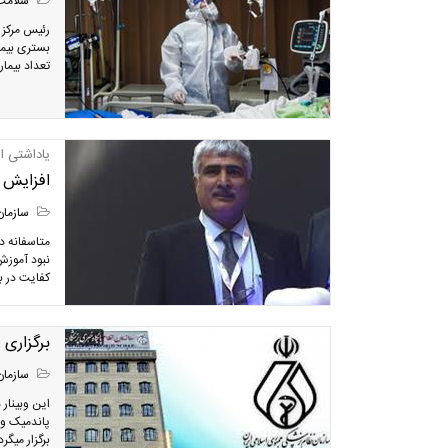
سلامت
رئیس مرکز 
بستری بیمار
تعداد بیمار
یاداشتی ا
افزایش 
سازمان
متاسفانه د
نبود آموزش
کفایت در بر
برگزاری 
سازمان
این وبینار
برگزار میگرد