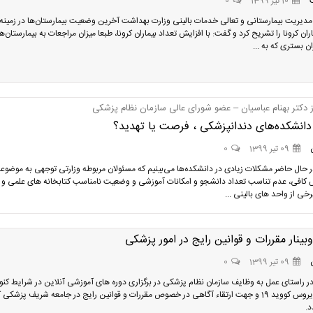
10 تیر 1399
0
مدیریت بیمارستانی و تعالی خدمات بالینی وزارت بهداشت آخرین وضعیت بیمارستان‌ها در زمینه
ان کرونا را تشریح کرد و گفت: با افزایش تعداد بیماران کرونا، طبعا میزان مراجعات به بیمارستان‌ها
ان بستری که به ...
ز دکتر بهنام عباسیان – عضو شورای عالی سازمان نظام پزشکی
دانشکده‌‌های دندانپزشکی ، فرصت یا تهدید؟
09 تیر 1399
0
ر حال حاضر مشکلات زیادی در دانشکده‌ها‌ می‌بینیم که مسئولان مربوطه وزارتی توجهی به موضوع
 کافی، عدم تناسب تعداد دانشجو و امکانات آموزشی و وضعیت نامناسب کتابخانه های علمی و 
خی از واحد های بالینی ...
وبینار مقررات و قوانین رایج در امور پزشکی
09 تیر 1399
0
 در راستای عمل به وظایف سازمان نظام پزشکی در برگزاری دوره های آموزشی آنلاین در شرایط کنو
پاندمیک ویروس کووید 19 و جهت ارتقاء آگاهی در خصوص مقررات و قوانین رایج در جامعه شریف پزشکی
د.