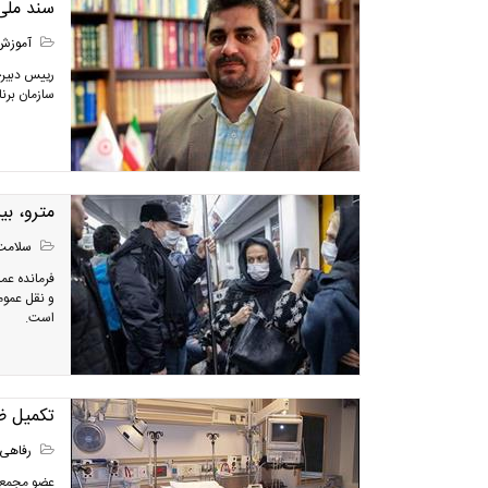
سند ملی
آموزش
رییس دبیرخ
سازمان برنا
مترو، بی
سلامت
فرمانده عمل
و نقل عموم
است.
تکمیل ظ
رفاهی
عضو مجمع ن