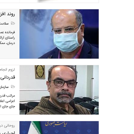
روند افز
سلامت
فرمانده عمل
راستای ارائ
درمان، ممکن
لزوم انجام
قدردانی 
سازمان
مراتب قدرد
اعزامی اعل
جای جای ایرا
روحانی در
اجباری شدن ماسک 