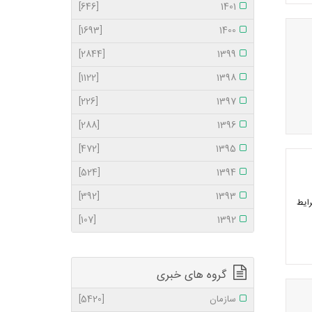
[646]
1401
[1693]
1400
[2844]
1399
[1122]
1398
[226]
1397
[288]
1396
[472]
1395
[524]
1394
[392]
1393
رایط
[107]
1392
گروه های خبری
سازمان
[5420]