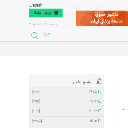
English
ورود اعضاء
جمعه، 16 مرداد 1405
آرشیو اخبار
[205]
1405
[299]
1404
ست،
[414]
1403
[335]
1402