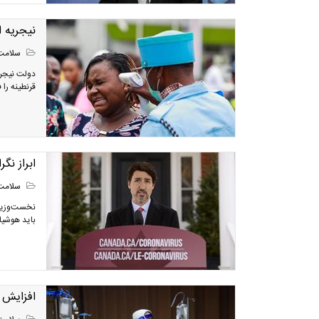
نیجریه ا
سلامت
دولت نیجری
قرنطینه را 
ابراز نگر
سلامت
نخست‌وزیر ک
باید هوشیا
افزایش م