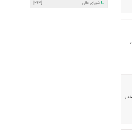
شورای عالی
[293]
ر
شد و