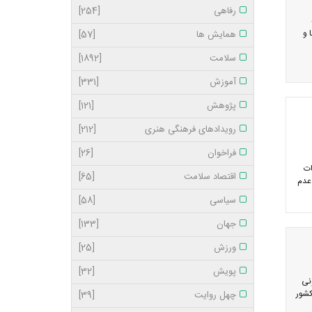
رفاهی
[254]
 و
همایش ها
[57]
سلامت
[1892]
آموزش
[331]
پژوهش
[121]
رویدادهای فرهنگی هنری
[212]
فراخوان
[26]
ات
اقتصاد سلامت
[65]
عدم
سیاسی
[58]
جهان
[133]
ورزش
[25]
پویش
[32]
نی
 کشور
چهل روایت
[39]