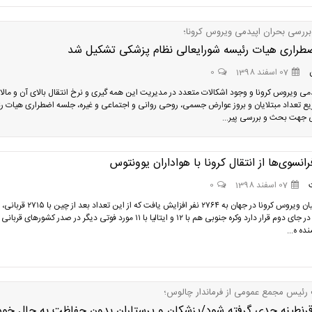
بررسی بحران اپیدمی ویروس کرونا؛
طراری هیات رئیسه شورایعالی نظام پزشکی تشکیل شد
07 اسفند 1398
0
دمی ویروس کرونا و وجود اشکالات متعدد در مدیریت این همه گیری و نرخ انتقال بالای آن و مالا
ع تعداد مبتلایان و بروز عوارض جسمی، روحی روانی و اجتماعی و غیره، جلسه اضطراری هیات ر
 جهت بحث و بررسی پیر...
رانسوی‌ها از انتقال کرونا با هواداران یوونتوس
07 اسفند 1398
0
تعداد قربانیان ویروس کرونا در جهان به ۲۷۶۴ نفر افزایش یافت که از این
با ۱۶ کشته در جای دوم قرار دارد وکره جنوبی هم با ۱۲ و ایتالیا با ۱۱ مورد فوتی دیگر در صدر کشورهای ق
ه ه...
رئیس مجمع عمومی از فرماندار چالوس؛
رنطینه جدی گرفته شود/پزشکان و پرستاران بدون حفاظت به حال خود