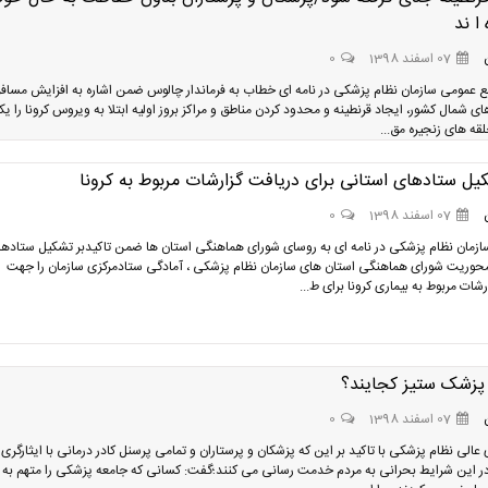
ا ند
07 اسفند 1398
0
عمومی سازمان نظام پزشکی در نامه ای خطاب به فرماندار چالوس ضمن اشاره به افزایش مسافر
 شمال کشور، ایجاد قرنطینه و محدود کردن مناطق و مراکز بروز اولیه ابتلا به ویروس کرونا را یک
قه های زنجیره مق...
یل ستادهای استانی برای دریافت گزارشات مربوط به کرونا
07 اسفند 1398
0
زمان نظام پزشکی در نامه ای به روسای شورای هماهنگی استان ها ضمن تاکیدبر تشکیل ستاده
محوریت شورای هماهنگی استان های سازمان نظام پزشکی ، آمادگی ستادمرکزی سازمان را جهت
شات مربوط به بیماری کرونا برای ط...
 پزشک ستیز کجایند؟
07 اسفند 1398
0
الی نظام پزشکی با تاکید بر این که پزشکان و پرستاران و تمامی پرسنل کادر درمانی با ایثارگری و
ر این شرایط بحرانی به مردم خدمت رسانی می کنند؛گفت: کسانی که جامعه پزشکی را متهم به