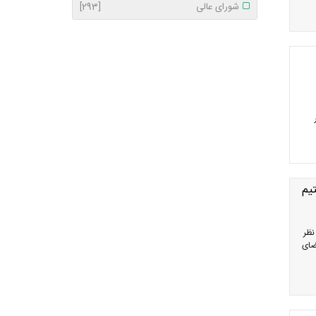
شورای عالی
[293]
یم
نظر
ضای