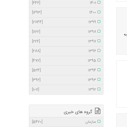
[646]
1401
[1693]
1400
[2844]
1399
[1122]
1398
به
[226]
1397
[288]
1396
[472]
1395
[524]
1394
[392]
1393
[107]
1392
گروه های خبری
سازمان
[5420]