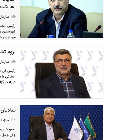
رها شده 
سازمان
رئیس مجمع 
شهرستان های
مهمترین حل
لزوم تشک
سازمان
رئیس کل سا
استانی با 
دریافت گزار
منادیان
سازمان
عضو شورای ع
جان و دل د