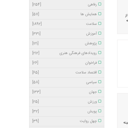
رفاهی
[254]
همایش ها
[57]
ز
ه
سلامت
[1892]
آموزش
[331]
پژوهش
[121]
رویدادهای فرهنگی هنری
[212]
فراخوان
[26]
اقتصاد سلامت
[65]
سیاسی
[58]
جهان
[133]
ورزش
[25]
پویش
[32]
چهل روایت
[39]
نه‌