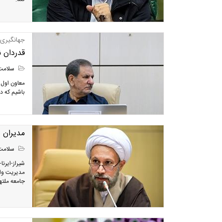
جهانگیری:
قدردان 
سلامت
معاون اول
باشیم که در
مدیران 
سلامت
شیراز-ایرنا
مدیریت واح
جامعه ملته