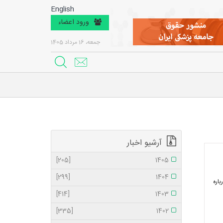
English
ورود اعضاء
جمعه، 16 مرداد 1405
آرشیو اخبار
[205]
1405
[299]
1404
باره
[414]
1403
[335]
1402