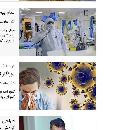
تمام بیم
سلامت
معاون درما
پذیرش و بست
ویروس کرون
توسط گروه
روزنگار کرو
سلامت
گروه اپیدم
کروناویروس (covid-19) نمو
طراحی دس
آرامش د