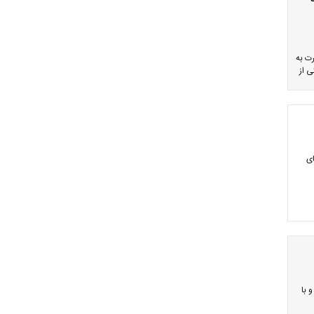
ت به
ی از
ای
 با