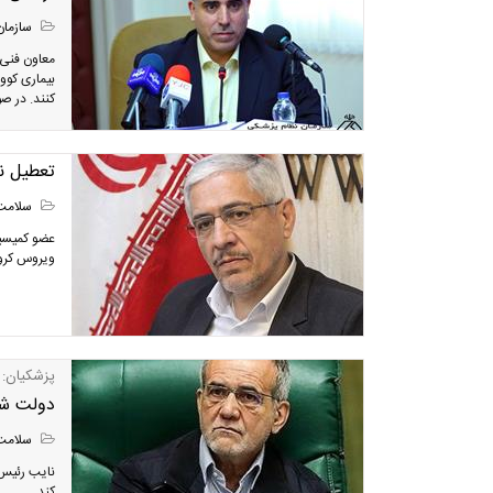
سازمان
معاون فنی 
کنند. در ص
تعطیل ن
سلامت
عضو کمیسی
ویروس کرون
پزشکیان:
دولت شهر
سلامت
نایب رئیس 
کند.