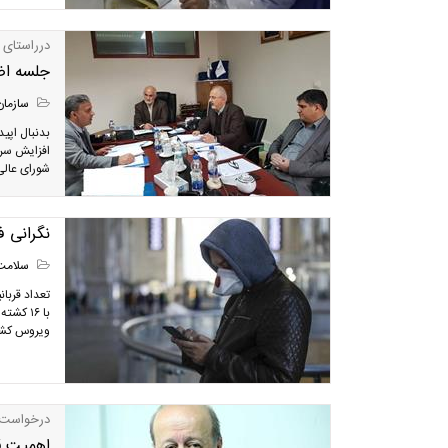
درراستای 
جلسه اض
سازمان
بدنبال اپی
افزایش سری
شورای عالی
نگرانی ف
سلامت
ویروس کشند
درخواست 
اهمیت ق