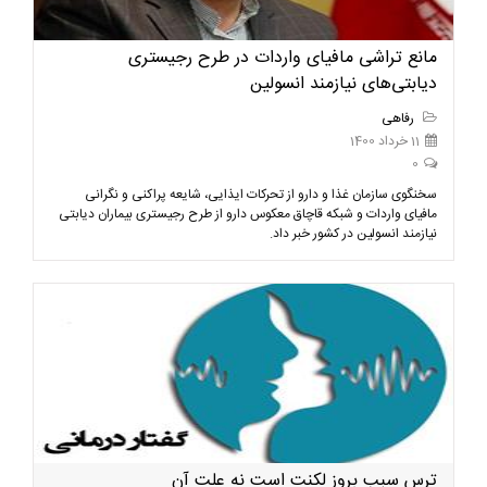
مانع تراشی مافیای واردات در طرح رجیستری
دیابتی‌های نیازمند انسولین
رفاهی
11 خرداد 1400
0
سخنگوی سازمان غذا و دارو از تحرکات ایذایی، شایعه پراکنی و نگرانی
مافیای واردات و شبکه قاچاق معکوس دارو از طرح رجیستری بیماران دیابتی
نیازمند انسولین در کشور خبر داد.
ترس سبب بروز لکنت است نه علت آن