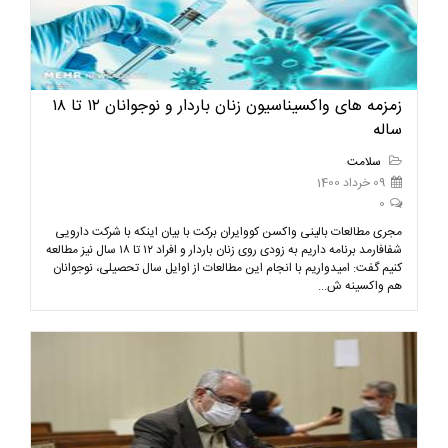
زمزمه های واکسیناسیون زنان باردار و نوجوانان ۱۲ تا ۱۸
ساله
سلامت
09 خرداد 1400
0
مجری مطالعات بالینی واکسن کووایران برکت با بیان اینکه با شرکت دارویی
شفافارمد برنامه داریم به زودی روی زنان باردار و افراد ۱۲ تا ۱۸ سال نیز مطالعه
کنیم گفت: امیدواریم با انجام این مطالعات از اوایل سال تحصیلی، نوجوانان
هم واکسینه ش...