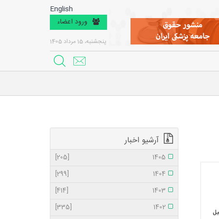
English
ورود اعضاء
پنجشنبه، 15 مرداد 1405
آرشیو اخبار
[205]
1405
[299]
1404
[414]
1403
[335]
1402
اری تحمیل