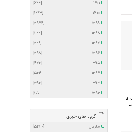
[646]
1401
[1693]
1400
[2844]
1399
[1122]
1398
[226]
1397
[288]
1396
[472]
1395
[524]
1394
[392]
1393
[107]
1392
ستن از
ین
گروه های خبری
سازمان
[5420]