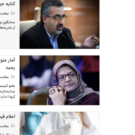
کنایه جه
سلامت
سخنگوی وزا
از نشریه‌ها
آمار متو
رسید
سلامت
عضو کمیسیو
بیمارستان‌
کرونا ندارد.
اعلام ق
سلامت