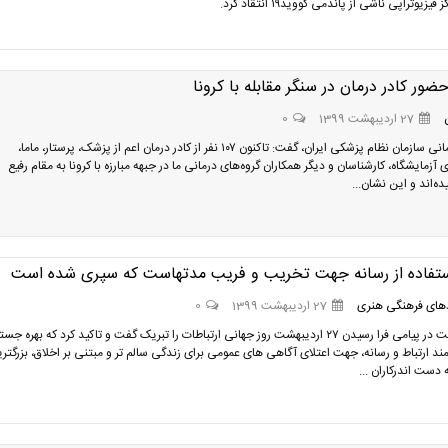
یزیوتراپی ناشی از پاندمی کووید۱۹ انتقاد کرد.
ر کادر درمان در سنگر مقابله با کرونا
27 اردیبهشت 1399
0
معاون پارلمانی سازمان نظام پزشکی ایران، گفت: تاکنون ۱۰۷ نفر از کادر درمان اعم از پزشک، پرستار، ماما،
آزمایشگاه، کارشناسان و دیگر همکاران گروه‌های درمانی ما در جبهه مبارزه با کرونا به مقام رفیع
ه‌اند و این نشان...
ستفاده از رسانه جهت تخریب و فریب مدتهاست که سپری شده است
های فرهنگی هنری
27 اردیبهشت 1399
0
وزیر بهداشت در پیامی فرا رسیدن ۲۷ اردیبهشت روز جهانی ارتباطات را تبریک گفت و تاکید کرد که بهره ج
مند ارتباط و رسانه، جهت اعتلای آگاهی های عمومی برای زندگی سالم تر و مبتنی بر اخلاق، بزرگتر
دست اندرکاران ...