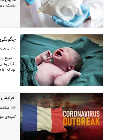
مدیرکل ادار
ماسک، دستک
چگونگی ح
سلامت
با شیوع ویر
نگرانی‌هایی
بود که آیا ب
افزایش ش
سلامت
کمیته‌ی دولتی مقابله با کرون