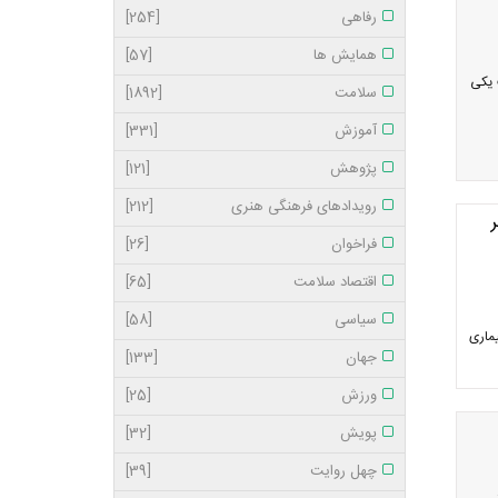
رفاهی
[254]
همایش ها
[57]
 یکی
سلامت
[1892]
آموزش
[331]
پژوهش
[121]
رویدادهای فرهنگی هنری
[212]
فراخوان
[26]
اقتصاد سلامت
[65]
سیاسی
[58]
یماری
جهان
[133]
ورزش
[25]
پویش
[32]
چهل روایت
[39]