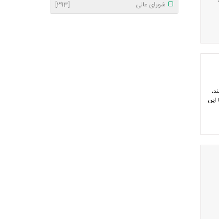
شورای عالی
[293]
د،‌
 این