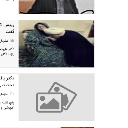
رییس کل
گفت
سازمان
دکتر علیرض
بازماندگان
دكتر باق
تخصصي 
سازمان
آموزشي و 