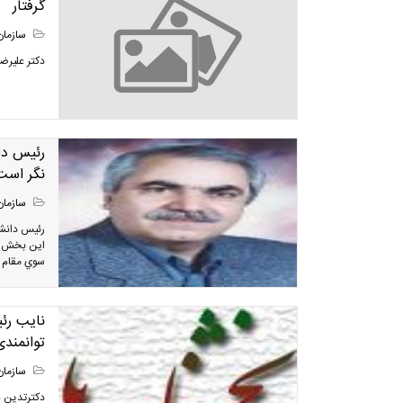
گرفتار
سازمان
دکتر علیرضا
رئیس دا
نگر است
سازمان
رئیس دانشگ
اين بخش در
سوي مقام م
نایب رئ
توانمند
سازمان
دکترتدین با