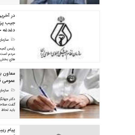
در آخري
جيب پزش
دغدغه ج
سازمان
رئيس كميسي
مردم است، 
هاي بخش د
عمومی قابل پاسخ است/5
سازمان
گفت:صلاحیت
باید لحاظ 