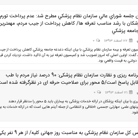
ن جلسه شوراي عالي سازمان نظام پزشكي مطرح شد: عدم پرداخت تورم ا
كان با رشد مناسب تعرفه ها/ كاهش پرداخت از جيب مردم، مهمترين
امعه پزشكي
22 اسفند 1393
0
ون تعرفه و بيمه سازمان نظام پزشكي با بيان اينكه دغدغه جامعه پزشكي كاهش پرداخت از جي
گفت: اولين اصلي كه امروز تصويب شد و كميسيون تعرفه نيز به آن تاكيد داشت، نزديك كردن ق
ولتي به قيمت واقعي بود.
معاون برنامه ریزی و نظارت سازمان نظام پزشکی: 90 درصد نیاز مردم با طب
 محور برای صلاحیت حرفه ای در نظرگرفته شده است
21 اسفند 1393
0
دکتر جهانگیری با بیان اینکه پزشکان در ارائه خدمات پزشکی به بیماران باید 5 محور را مدنظر قرار دهند
های علمی ؛مهارتی ؛جسمی ؛اخلاقی و انتظامی از جمله آیتم هایی است که در ارائه خدمات به بی
شود.
پیام رییس کل سازمان نظام پزشکی به مناسبت روز جهانی کلیه/ از هر 