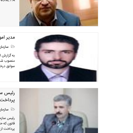
N-US X-NONE FA
مدير ام
سازمان
به گزارش ا
منصوب شد. 
سوابق درخش
رئیس سا
پرداخت ب
سازمان
رئیس سازما
قانون که ح
پرداخت از 