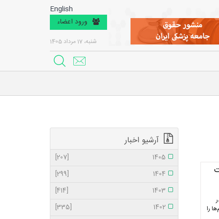
English
ورود اعضاء
شنبه، 17 مرداد 1405
آرشیو اخبار
[207]
1405
ت
[299]
1404
[414]
1403
ر
[335]
1402
ا را