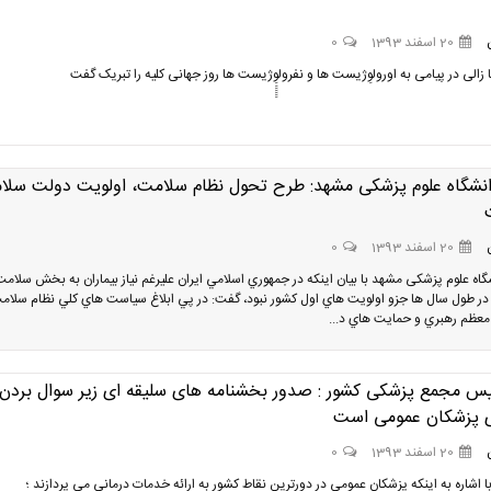
20 اسفند 1393
0
 زالی در پیامی به اورولوِژیست ها و نفرولوِِِِِِِژیست ها روز جهانی کلیه را تبریک گفت
نشگاه علوم پزشکی مشهد: طرح تحول نظام سلامت، اولويت دولت سلا
20 اسفند 1393
0
اه علوم پزشکی مشهد با بیان اینکه در جمهوري اسلامي ايران عليرغم نیاز بيماران به بخش سلامت
 طول سال ها جزو اولويت هاي اول کشور نبود، گفت: در پي ابلاغ سياست هاي کلي نظام سلامت
عظم رهبري و حمايت هاي د...
یس مجمع پزشکی کشور : صدور بخشنامه های سلیقه ای زیر سوال بردن
ی پزشکان عمومی است
20 اسفند 1393
0
 اشاره به اینکه پزشکان عمومی در دورترین نقاط کشور به ارائه خدمات درمانی می پردازند ؛