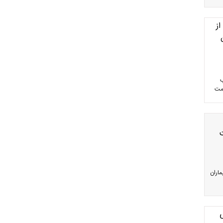
ز
ب
يمت
ماران
9 نفر یکی