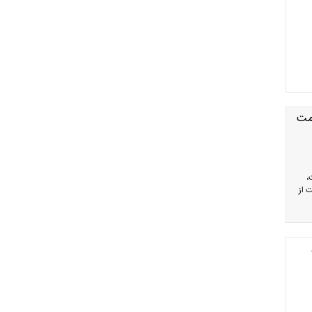
مت
،
 از