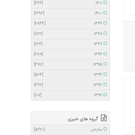
[646]
1401
[1693]
1400
[2844]
1399
[1122]
1398
[226]
1397
[288]
1396
[472]
1395
[524]
1394
[392]
1393
[107]
1392
گروه های خبری
سازمان
[5420]