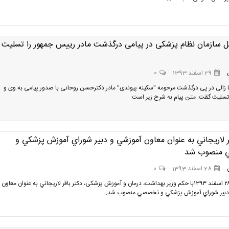
 سازمان نظام پزشکی در پیامی درگذشت مادر رییس جمهور را تسلیت
29 اسفند 1393
0
ا زالی در پی درگذشت مرحومه "سکینه پیوندی" مادر دکترحسن روحانی با صدور پیامی به وی و
 تسلیت گقت. متن پیام به شرح زیر است:
ر لاريجاني به عنوان معاون آموزشي و دبير شوراي آموزش پزشكي و
منصوب شد
28 اسفند 1393
0
پنج شنبه ٢٨ اسفند ١٣٩٣با حکم وزیر بهداشت، درمان و آموزش پزشکی، دكتر باقر لاريجاني به عنوان معاون
دبير شوراي آموزش پزشكي و تخصصي منصوب شد.