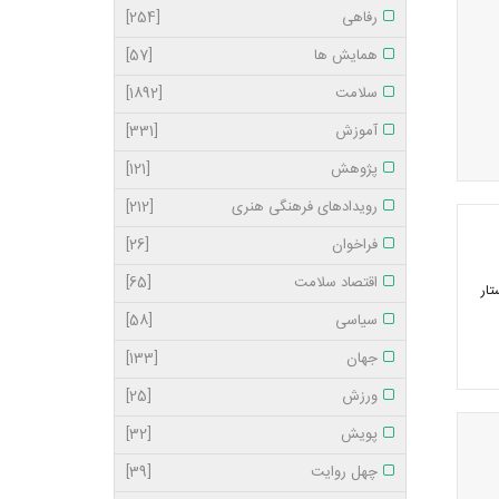
رفاهی
[254]
همایش ها
[57]
سلامت
[1892]
آموزش
[331]
پژوهش
[121]
رویدادهای فرهنگی هنری
[212]
فراخوان
[26]
اقتصاد سلامت
[65]
ه خبر خواستار
سیاسی
[58]
جهان
[133]
ورزش
[25]
پویش
[32]
چهل روایت
[39]