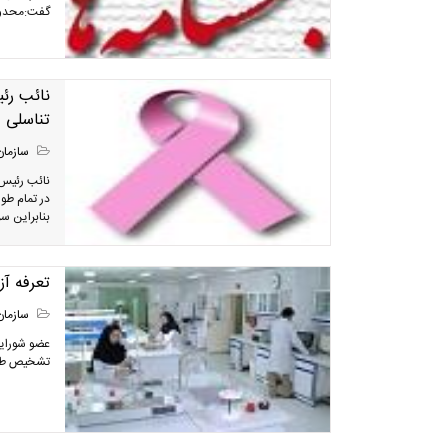
گفت:محدودس
نائب رئ
تناسلی د
سازمان
نائب رئیس 
در تمام طو
بنابراین سر
تعرفه آ
سازمان
عضو شورایع
تشخیص طبی