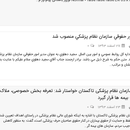
Normal 0 false false false E نوروز باستانی پیام‌آور م...
ور حقوقي سازمان نظام پزشكي منصوب شد
27 اسفند 1393
0
داره كل روابط عمومي و امور بين الملل مجيد دهلوي به عنوان مدير امور حقوقي سازمان نظام پز
متن حكم به شرح ذيل مي باشد: برادر ارجمند جناب آقاي مجيد دهلوي سلام عليكم با عنايت به
ان و مراتب...
زمان نظام پزشکی تاکستان خواستار شد: تعرفه بخش خصوصی، ملاک
یمه ها قرار گیرد
23 اسفند 1393
0
ن نظام پزشکی تاکستان با اشاره به اینکه شورای عالی نظام پزشکی در راستای اهداف تعیین شده
فظ و حمایت از حقوق بیماران در کنار حقوق صاحبان حرف پزشکی است، گفت: به منظور کاهش
جیب مردم، سازمان های بیمه گر...