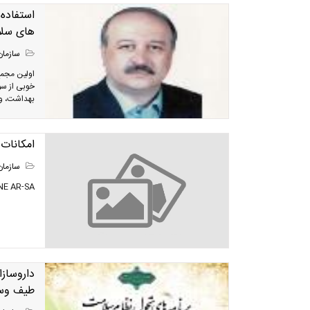
استفاده
های سلا
سازمان
خوبی از سو
بهداشت، وزی
امکانات
سازمان
S X-NONE AR-SA
داروساز
طیف وسی