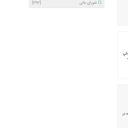
شورای عالی
[293]
شكي
 در