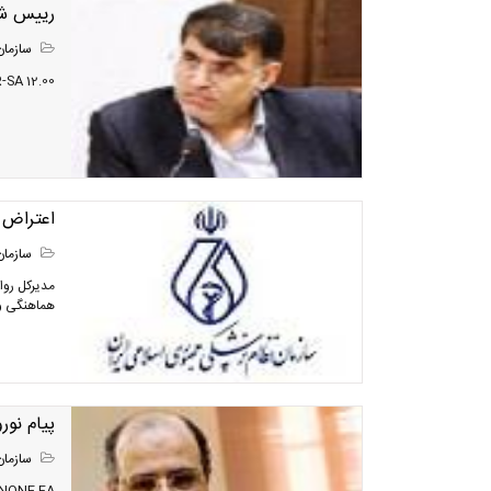
رییس شو
سازمان
12.00 Normal 0 false false false EN-US X-NONE AR-SA ...
اعتراض 
سازمان
هماهنگی و 
پيام نو
سازمان