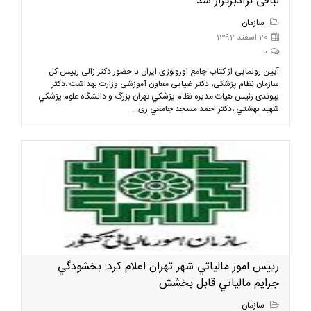
لبافی نژادبرگزار شد
سازمان
20 اسفند 1392
0
آیین رونمایی از کتاب جامع اورولوژی ایران با حضور دکتر زالی رییس كل
سازمان نظام پزشکی، دکتر ضیایی معاون آموزشی وزارت بهداشت ،دکتر
پیوندی رئیس هيات مديره نظام پزشكي تهران بزرگ و دانشگاه علوم پزشكي
شهيد بهشتي ،دكتر احمد مسجد جامعي ری...
رييس امور مالياتي شهر تهران اعلام كرد: بخشودگي
جرايم مالياتي قابل بخشش
سازمان