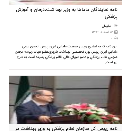
نامه نمايندگان ماماها به وزير بهداشت،درمان و آموزش
پزشكي
سازمان
17 اسفند 1392
0
اين نامه كه به امضاي رييس جمعيت مامايي ايران،رييس انجمن علمي
مامايي ايران،رييس بورد تخصصي بهداشت باروري،عضو هيات رييسه مجمع
عمومي نظام پزشكي و عضو شوراي عالي نظام پزشكي رسيده است به شرح
زير است:
نامه رییس کل سازمان نظام پزشکی به وزیر بهداشت در