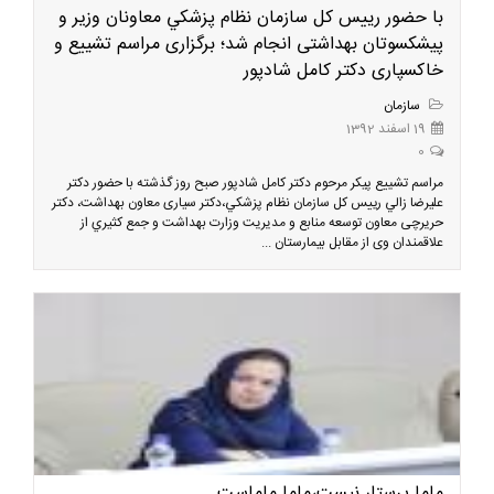
با حضور رييس كل سازمان نظام پزشكي معاونان وزیر و
پیشکسوتان بهداشتی انجام شد؛ برگزاری مراسم تشییع و
خاکسپاری دکتر کامل شادپور
سازمان
19 اسفند 1392
0
مراسم تشییع پیکر مرحوم دکتر کامل شادپور صبح روز گذشته با حضور دکتر
عليرضا زالي رييس كل سازمان نظام پزشكي،دكتر سیاری معاون بهداشت، دکتر
حریرچی معاون توسعه منابع و مدیریت وزارت بهداشت و جمع كثيري از
علاقمندان وی از مقابل بیمارستان ...
ماما پرستار نیست،ماما ماماست