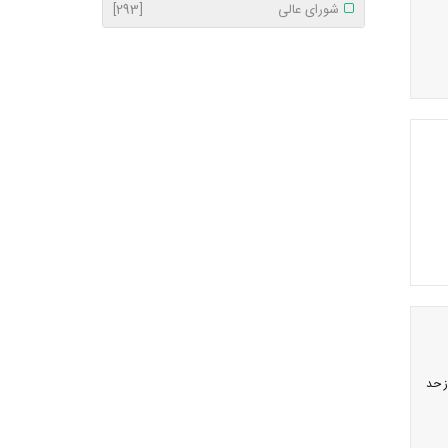
شورای عالی
[293]
ز حد