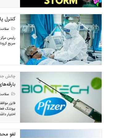
کنترل پ
سلامت
رئیس مرکز
سریع کرونا با امکان تشخیص 
چالش جدید
بارقه‌ها
سلامت
اختیار داشت
لغو محد