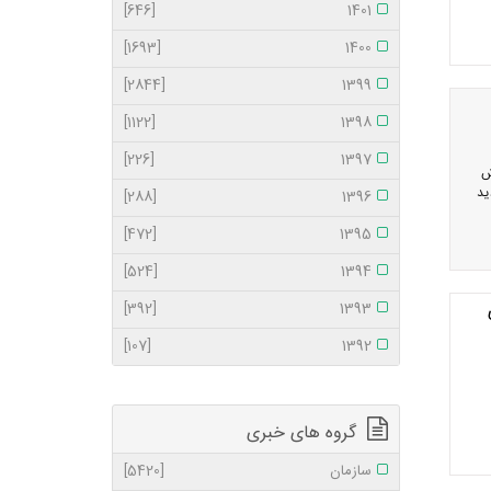
[646]
1401
[1693]
1400
[2844]
1399
[1122]
1398
[226]
1397
ش
[288]
1396
[472]
1395
[524]
1394
[392]
1393
[107]
1392
گروه های خبری
سازمان
[5420]