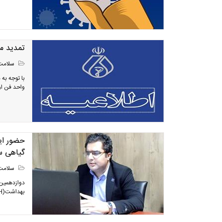
تمدید م
سلامت
با توجه به
واحد فن اوری ا
حضور ایر
گیاهی س
سلامت
دوازدهمین 
بهداشت(WHO-IRCH)، با حضور نماینده ایران برگزار شد.