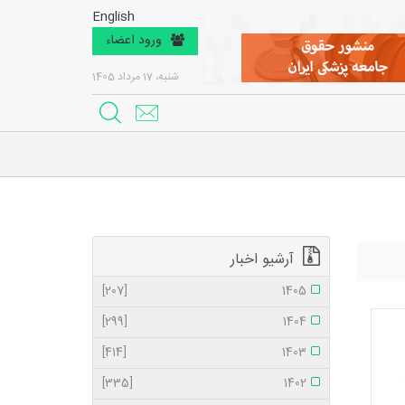
English
ورود اعضاء
شنبه، 17 مرداد 1405
آرشیو اخبار
[207]
1405
[299]
1404
[414]
1403
[335]
1402