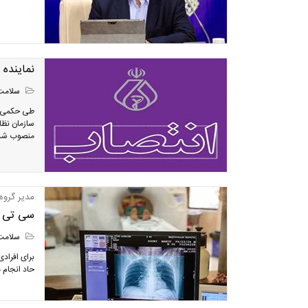
نماینده س
سلامت
طی حکمی از
منصوب شد
مدیر گروه 
سی تی ا
سلامت
برای افراد
حاد انجام 