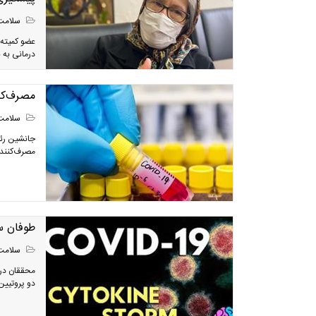
سلامت
عضو کمیته 
درمانی به بیماران مبتلا به کووید 
مصرف‌کنن
سلامت
جانشین رئی
مصرف‌کنندگا
طوفان سی
سلامت
محققان در 
دو پروتیین