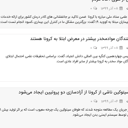
08 آذر 1399
0
علمی ستاد ملی مبارزه با کرونا ضمن تاکید بر جانفشانی های کادر درمان کشور برای ارائه خدمات
19 گفت: بزرگترین مشکل ما در کنترل این بیماری ،کمبود انجام تست است.
دگان موادمخدر بیشتر در معرض ابتلا به کرونا هستند
08 آذر 1399
0
س چهاردهمین کنگره بین المللی دانش اعتیاد، گفت: براساس تحقیقات علمی احتمال ابتلای
ن مواد مخدر به کرونا بیشتر از سایر افراد عادی است.
توکین ناشی از کرونا از آزادسازی دو پروتیین ایجاد می‌شود
06 آذر 1399
0
جریان یک مطالعه متوجه شدند که طوفان سیتوکین یک چرخه معیوب است که بر اثر تولید بیش ا
 توسط سیستم ایمنی بدن ایجاد می‌شود.