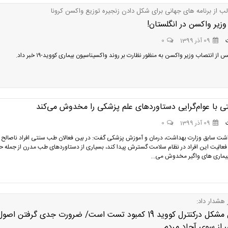
لب از برنامه های جهانی برای شکل دادن زنجیره توزیع واکسن کرونا
زیر واکسن در انگلستان!
09 آذر 1399
0
از انتصاب وزیر واکسن به منظور نظارت بر روند واکسیناسیون بیماری کووید-۱۹ خبر داد.
 با عوام‌گرایی دستاوردهای علم پزشکی را مخدوش می‌کند
09 آذر 1399
0
شت سابق وزارت بهداشت، درمان و آموزش پزشکی گفت: در بین فعالان طب سنتی افراد ناصالح ز
فعالیت این افراد در نظام سلامت گسترش پیدا کند، بسیاری از دستاوردهای طب مدرن از جمله 
بیماری های واگیر مخدوش می...
 هشدار داد:
بزرگترین مشکل درکنترل کووید 19 کمبود تست است/ ضرورت جدی گرفتن اصو
 از سوی آحاد مردم