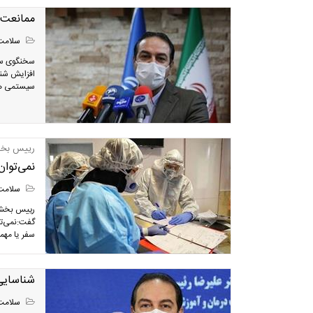
ممانعت از سفر ۶۷ کرونا مثبت/ «دور هم
سلامت
سخنگوی ستا
افزایش شناس
سیستمی هوش
رییس بخش 
نمی‌توان
سلامت
رییس بخش ع
گفت:نمی‌تو
سفر یا مهم
شناسایی 
سلامت