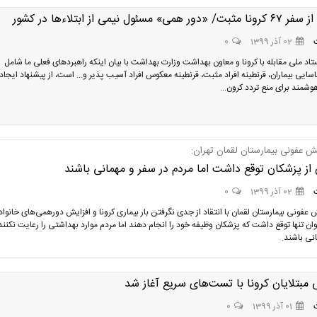
ی‌» مسئول نیمی از ابتلاءها در کشور
02 آذر 1399
0
د ملی مقابله با کرونا و معاون بهداشت وزارت بهداشت با بیان اینکه راهبردهای فعلی ما شامل
ایی بیماران، قرنطینه افراد مثبت، قرنطینه معکوس افراد آسیب پذیر و... است، از پیشنهاد ایجاد
مند برای منع تردد کرون...
عفونی بیمارستان لقمان تهران:
 از پزشکان توقع داشت اما مردم در سفر و مهمانی باشند
02 آذر 1399
0
فونی بیمارستان لقمان با انتقاد از جدی نگرفتن بار بیماری کرونا و افزایش دورهمی‌های خانواد
ان تنها توقع داشت که پزشکان وظیفه خود را انجام دهند اما مردم موارد بهداشتی را رعایت نکنند 
انی باشند.
مبتلایان کرونا با تست‌های سریع آغاز شد
01 آذر 1399
0