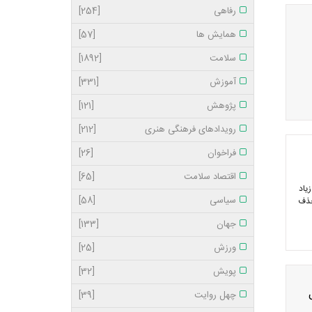
رفاهی
[254]
همایش ها
[57]
سلامت
[1892]
آموزش
[331]
پژوهش
[121]
رویدادهای فرهنگی هنری
[212]
فراخوان
[26]
اقتصاد سلامت
[65]
یاد
سیاسی
[58]
حذف
جهان
[133]
ورزش
[25]
پویش
[32]
ل
چهل روایت
[39]