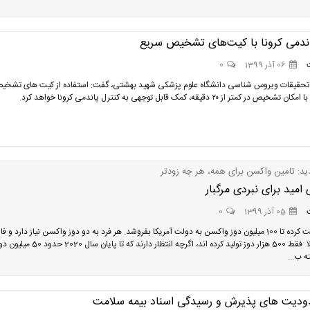
اندمی کرونا با کیت‌های تشخیص سریع
06 آذر 1399
0
 تحقیقات ویروس شناسی دانشگاه علوم پزشکی شهید بهشتی، گفت: استفاده از کیت های تشخی
در کمتر از ۲۰ دقیقه، کمک قابل توجهی به کنترل پاندمی کرونا خواهد کرد.
: تامین واکسن برای همه، هر چه زودتر
ی امید برای نبردی مرگبار
05 آذر 1399
0
فایزر موافقت کرده تا 100 میلیون دوز واکسن به دولت آمریکا بفروشد. هر فرد به دو دوز واکسن نیاز دارد و فا
بیونتک فعلا فقط 500 هزار دوز تولید كرده اند، اگرچه انتظار دارند كه تا پایان 
ه ب...
ودیت های پذیرش و رسیدگی اسناد بیمه سلامت