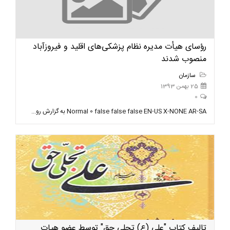
رؤسای هیأت مدیره نظام پزشکی‌های اقلید و فیروزآباد
منصوب شدند
سازمان
25 بهمن 1393
0
Normal 0 false false false EN-US X-NONE AR-SA به گزارش رو...
تالیف کتاب "علی (ع) تجلی حق" توسط عضو هیات