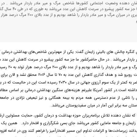
ان دهنده وضعیت اجتماعی کشورها شاخص مرگ و میر مادر باردار می‌باشد . در 
حاضرکشور ما جز سه کشور پیشرو در سرعت کاهش این عدد می‌باش
کاهش ۱۰ برابری در میزان مرگ و میر مادر باردار را شاهد بودیم و از عدد بالای ۰۰
ن کنگره چالش های بالینی زایمان گفت: یکی از مهم‌ترین شاخص‌های بهداشتی درمانی 
اردار می‌باشد . در حال حاضرکشور ما جز سه کشور پیشرو در سرعت کاهش این عدد م
به طوری که در طی ۴۰ سال گذشته کاهش ۱۰ برابری در میزان مرگ و 
در حالی است که برنامه ریزیهای جهانی در این خصوص با شکست روبرو شد و هدف گذاری کاهش این عدد به ۷۰ تا سال 
به عدد ۷۰ تا سال ۲۰۳۰ برنامه‌ریزی کرده‌اند و کشور ما در حال حاضر به کمتر از یک سوم آرزوی جهانی در سال ۲۰۳۰ رسیده است این
شته است.در کشور آمریکا علیرغم هزینه‌های سنگین بهداشتی درمانی بر اساس مطالع
 را ناشی از عدم دسترسی همه مردم به بیمه همگانی و نیز تبعیض نژادی در جامعه 
وستان سه برابر این آمار در میان سفیدپوستان می‌باشد.
 که نشان دهنده تلاش برنامه‌ریزان حوزه بهداشت و درمان کشور، حمایت مسئولین ارش
ایمان و جامعه مامایی کشور می‌باشد جای بسی شکرگزاری و افتخار دارد. همین ی
 زیرساخت‌ها و الزامات تداوم این مسیر افتخارآمیز را فراهم کنند وی در ادامه افزود