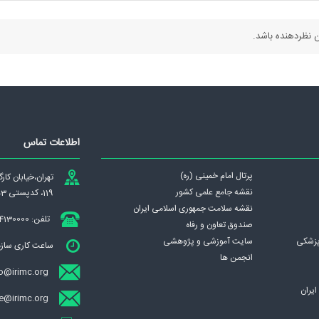
 نظردهنده باشد.
اطلاعات تماس
پرتال امام خمینی (ره)
تهران،‌خيابان كا
نقشه جامع علمی كشور
119، کدپستی 1439837953
نقشه سلامت جمهوری اسلامی ايران
تلفن: 84130000
صندوق تعاون و رفاه
پزشکی
سایت آموزشی و پژوهشی
ساعت کاری سازمان : ش
انجمن ها
o@irimc.org
يران
ece@irimc.org (تبادل الکترونیکی مکات