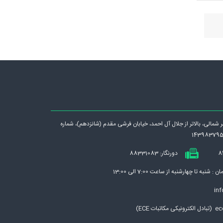
رگر شمالی، بالاتر از جلال آل احمد، خيابان فرشی مقدم (شانزدهم)، شماره
دورنگار: 88331083
نبه تا چهارشنبه از ساعت 7:00 الی 13:00
inf
بات ECE)