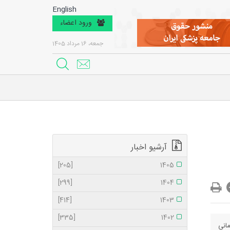
English
ورود اعضاء
جمعه، 16 مرداد 1405
آرشیو اخبار
[205]
1405
[299]
1404
[414]
1403
[335]
1402
انی