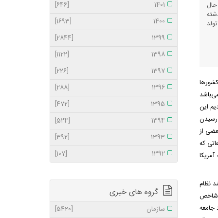
[646]
1401
حال
د به طوری که در طی ۴۰ سال گذشته
[1693]
1400
۲ مرگ درصد هزار تولد
[2844]
1399
[1122]
1398
[226]
1397
کشورها
[288]
1396
ی‌باشد
[472]
1395
میر مادر باردار را شاهد بودیم و از عدد بالای ۲۰۰ مرگ درصد هزار تولد به ۲۰ رسیدیم این
۲۰۱۶ محقق نشد و الان برای رسیدن
[524]
1394
 در حالیست که در بعضی از
[392]
1393
اتی که
[107]
1392
آمریکا
د نظام
گروه های خبری
ک شاخص
 جامعه
سازمان
[5420]