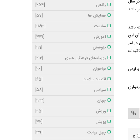
در سال
رفاهی
[254]
ر باشد
همایش ها
[57]
سلامت
[1892]
ه باشد
آن این
آموزش
[331]
در امر
پژوهش
[121]
اکیدات
رویدادهای فرهنگی هنری
[212]
فراخوان
[26]
و ایمن
اقتصاد سلامت
[65]
یدواری
سیاسی
[58]
جهان
[133]
ورزش
[25]
پویش
[32]
چهل روایت
[39]
5